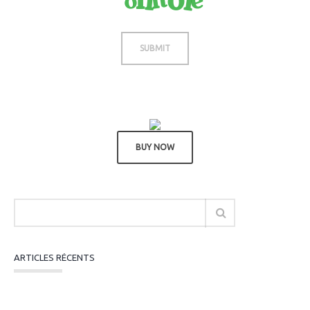
Not readable? Change text.
SUBMIT
BUY NOW
ARTICLES RÉCENTS
Subvention Emploi ANS 2026 : Dispositif
« Professionnalisation » en PACA