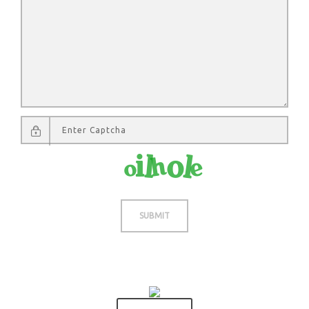
Not readable? Change text.
SUBMIT