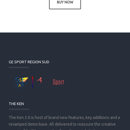
BUY NOW
GE SPORT RÉGION SUD
THE KEN
The Ken 3.0 is host of brand new features, key additions and a
revamped demo base. All delivered to reassure the creative