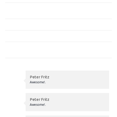
Pourquoi mesurer l’impact économique des structures
sportives ?
Entreprises de moins de 250 salariés
Ce qui évolue pour les employeurs au 1er janvier 2026
Aides à l’embauche d’apprentis en 2026 : ce qui est
maintenu
Peter Fritz
Awesome!.
Peter Fritz
Awesome!.