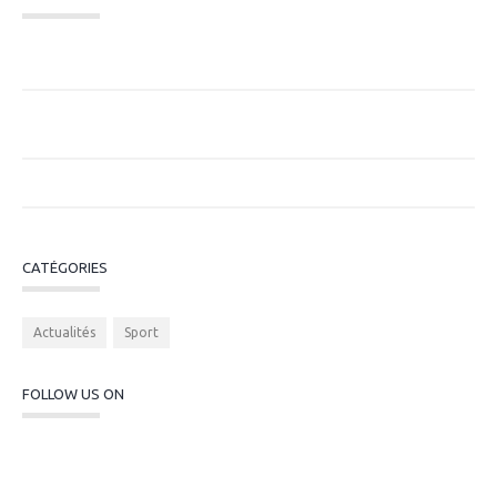
Subvention Emploi ANS 2026 : Dispositif
« Professionnalisation » en PACA
Pourquoi mesurer l’impact économique des structures
sportives ?
Entreprises de moins de 250 salariés
CATÉGORIES
Actualités
Sport
FOLLOW US ON