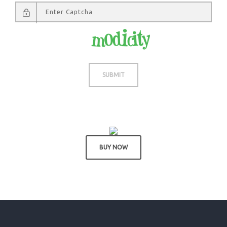
Not readable? Change text.
SUBMIT
BUY NOW