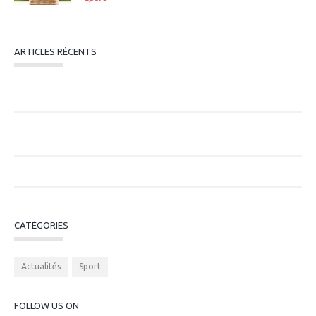
ARTICLES RÉCENTS
Subvention Emploi ANS 2026 : Dispositif
« Professionnalisation » en PACA
Pourquoi mesurer l’impact économique des structures
sportives ?
Entreprises de moins de 250 salariés
CATÉGORIES
Actualités
Sport
FOLLOW US ON