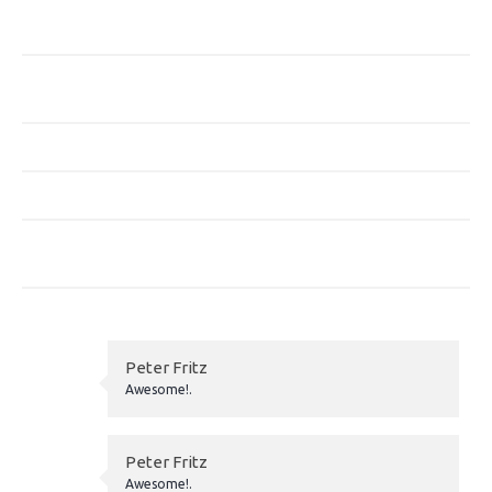
Subvention Emploi ANS 2026 : Dispositif
« Professionnalisation » en PACA
Pourquoi mesurer l’impact économique des structures
sportives ?
Entreprises de moins de 250 salariés
Ce qui évolue pour les employeurs au 1er janvier 2026
Aides à l’embauche d’apprentis en 2026 : ce qui est
maintenu
Peter Fritz
Awesome!.
Peter Fritz
Awesome!.