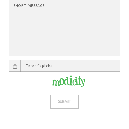
Not readable? Change text.
SUBMIT