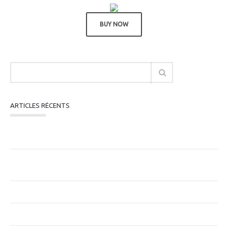
BUY NOW
ARTICLES RÉCENTS
Subvention Emploi ANS 2026 : Dispositif
« Professionnalisation » en PACA
Pourquoi mesurer l’impact économique des structures
sportives ?
Entreprises de moins de 250 salariés
Ce qui évolue pour les employeurs au 1er janvier 2026